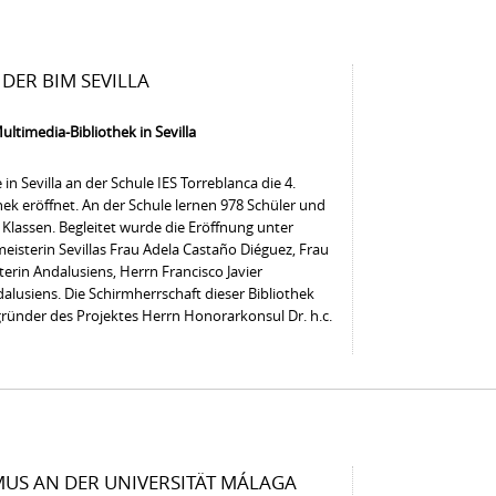
DER BIM SEVILLA
ultimedia-Bibliothek in Sevilla
 in Sevilla an der Schule IES Torreblanca die 4.
hek eröffnet. An der Schule lernen 978 Schüler und
 Klassen. Begleitet wurde die Eröffnung unter
isterin Sevillas Frau Adela Castaño Diéguez, Frau
terin Andalusiens, Herrn Francisco Javier
lusiens. Die Schirmherrschaft dieser Bibliothek
gründer des Projektes Herrn Honorarkonsul Dr. h.c.
US AN DER UNIVERSITÄT MÁLAGA