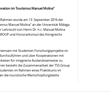
ovation im Tourismus Manuel Molina“
em Rahmen wurde am 13. September 2016 der
ismus Manuel Molina“ an der Universität Málaga
er Lehrstuhl von Herrn Dr. h.c. Manuel Molina
 GROUP und Honorarkonsul des Königreichs
 gemeinsam mit Studenten Forschungsprojekte im
durchzuführen und über Kooperationen mit
eiten für integrierte Auslandssemester zu
Jahren besteht die Zusammenarbeit der TSS Group
tudenten im Rahmen eines Praktikums im
en die touristische Wertschöpfungskette