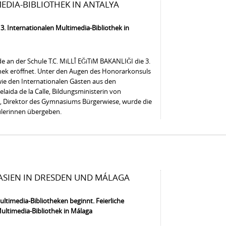
DIA-BIBLIOTHEK IN ANTALYA
 3. Internationalen Multimedia-Bibliothek in
de an der Schule T.C. MiLLÎ EĞiTiM BAKANLIĞI die 3.
thek eröffnet. Unter den Augen des Honorarkonsuls
wie den Internationalen Gästen aus den
laida de la Calle, Bildungsministerin von
l, Direktor des Gymnasiums Bürgerwiese, wurde die
ülerinnen übergeben.
SIEN IN DRESDEN UND MÁLAGA
ltimedia-Bibliotheken beginnt. Feierliche
Multimedia-Bibliothek in Málaga