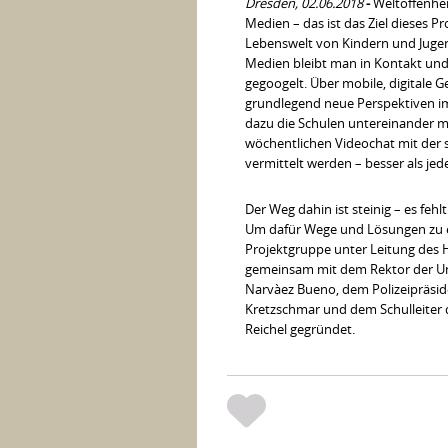
Dresden, 02.06.2018
-
Weltoffenhei
Medien – das ist das Ziel dieses P
Lebenswelt von Kindern und Jugen
Medien bleibt man in Kontakt und 
gegoogelt. Über mobile, digitale 
grundlegend neue Perspektiven im
dazu die Schulen untereinander m
wöchentlichen Videochat mit der 
vermittelt werden – besser als je
Der Weg dahin ist steinig – es feh
Um dafür Wege und Lösungen zu er
Projektgruppe unter Leitung des 
gemeinsam mit dem Rektor der Uni
Narvàez Bueno, dem Polizeipräsid
Kretzschmar und dem Schulleiter
Reichel gegründet.