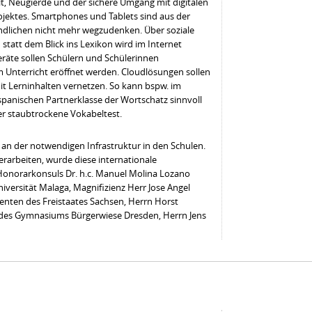
t, Neugierde und der sichere Umgang mit digitalen
rojektes. Smartphones und Tablets sind aus der
dlichen nicht mehr wegzudenken. Über soziale
statt dem Blick ins Lexikon wird im Internet
Geräte sollen Schülern und Schülerinnen
 Unterricht eröffnet werden. Cloudlösungen sollen
it Lerninhalten vernetzen. So kann bspw. im
spanischen Partnerklasse der Wortschatz sinnvoll
der staubtrockene Vokabeltest.
lt an der notwendigen Infrastruktur in den Schulen.
arbeiten, wurde diese internationale
Honorarkonsuls Dr. h.c. Manuel Molina Lozano
versität Malaga, Magnifizienz Herr Jose Angel
enten des Freistaates Sachsen, Herrn Horst
 des Gymnasiums Bürgerwiese Dresden, Herrn Jens