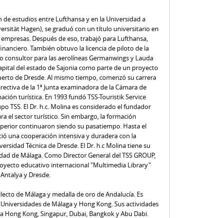
de estudios entre Lufthansa y en la Universidad a
ersität Hagen), se graduó con un título universitario en
 empresas. Después de eso, trabajó para Lufthansa,
inanciero. También obtuvo la licencia de piloto de la
o consultor para las aerolíneas Germanwings y Lauda
 capital del estado de Sajonia como parte de un proyecto
puerto de Dresde. Al mismo tiempo, comenzó su carrera
rectiva de la 1ª Junta examinadora de la Cámara de
ción turística. En 1993 fundó TSS-Touristik Service
 TSS. El Dr. h.c. Molina es considerado el fundador
ara el sector turístico. Sin embargo, la formación
uperior continuaron siendo su pasatiempo. Hasta el
ció una cooperación intensiva y duradera con la
ersidad Técnica de Dresde. El Dr. h.c Molina tiene su
sidad de Málaga. Como Director General del TSS GROUP,
proyecto educativo internacional "Multimedia Library"
 Antalya y Dresde.
edilecto de Málaga y medalla de oro de Andalucía. Es
s Universidades de Málaga y Hong Kong. Sus actividades
 a Hong Kong, Singapur, Dubai, Bangkok y Abu Dabi.