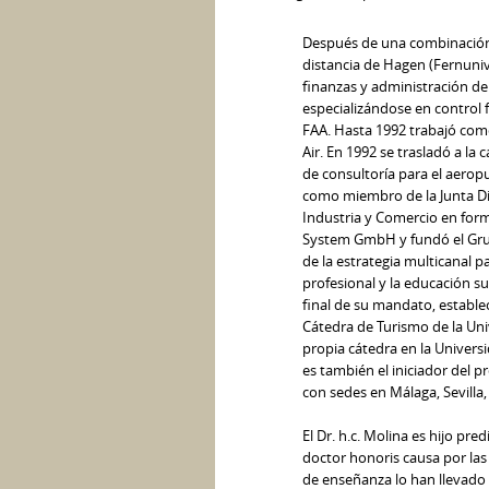
Después de una combinación 
distancia de Hagen (Fernuniv
finanzas y administración de
especializándose en control f
FAA. Hasta 1992 trabajó com
Air. En 1992 se trasladó a la
de consultoría para el aero
como miembro de la Junta Di
Industria y Comercio en forma
System GmbH y fundó el Grupo
de la estrategia multicanal p
profesional y la educación s
final de su mandato, estable
Cátedra de Turismo de la Univ
propia cátedra en la Univer
es también el iniciador del 
con sedes en Málaga, Sevilla,
El Dr. h.c. Molina es hijo pr
doctor honoris causa por la
de enseñanza lo han llevado