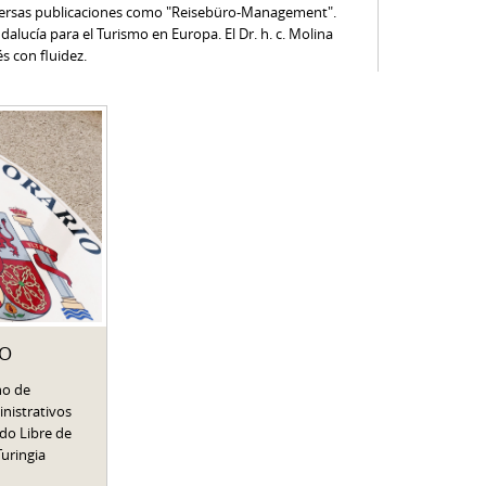
versas publicaciones como "Reisebüro-Management".
lucía para el Turismo en Europa. El Dr. h. c. Molina
s con fluidez.
TO
no de
inistrativos
ado Libre de
Turingia